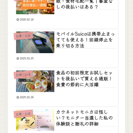
販・食材宅配一覧｜審査な
しの後払いはある？
2026.02.16
モバイルSuicaは携帯止まっ
仕事・お金
てても使える！回線停止を
乗り切る方法
2025.03.25
食品の初回限定お試しセッ
仕事・お金
トを後払いで買える通販！
食費の節約に大活躍
2025.02.28
カウネットモニカは怪し
仕事・お金
い？モニター当選した私の
体験談と謝礼の詳細