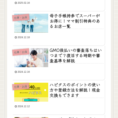
2025.02.16
母子手帳持参でスーパーが
仕事・お金
お得に！ママ割引特典のあ
るお店一覧
2024.12.18
GMO後払いの審査落ちはい
仕事・お金
つまで？復活する時期や審
査基準を解説
2024.12.16
ハピタスのポイントの使い
仕事・お金
方や登録方法を解説！現金
交換もできます
2024.12.12