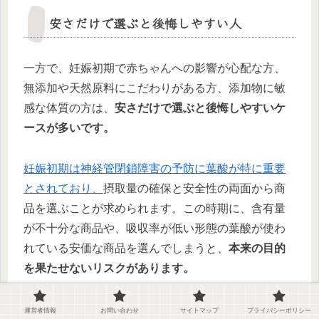
安さだけで選ぶと後悔しやすい人
一方で、妊娠初期で赤ちゃんへの影響が心配な方、
無添加や天然原料にこだわりがある方、添加物に敏
感な体質の方は、
安さだけで選ぶと後悔しやすいケ
ースが多いです。
妊娠初期は神経管閉鎖障害の予防に葉酸が特に重要
とされており、
摂取量の確保と安全性の両面から商
品を選ぶことが求められます。この時期に、含有量
が不十分な商品や、吸収率が低い形態の葉酸が使わ
れている安価な商品を選んでしまうと、
本来の目的
を果たせないリスクがあります。
また、添加物の多い商品を選んでしまい、体調の変
運営者情報
お問い合わせ
サイトマップ
プライバシーポリシー