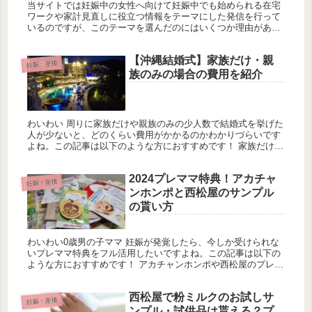
当サイトでは妊娠中の女性へ向けて妊娠中でも始められる在宅
ワークや家計見直しに役立つ情報をテーマにした発信を行って
いるのですが、このテーマを選んだのにはいくつか理由があり
ます。 自分が妊娠中に始めたブログだから、これまで在宅ワー
クを経験してき...
【沖縄結婚式】家族だけ・親
妊娠・産後
族のみの場合の費用を紹介
わいわい 周りに家族だけや親族のみの少人数で結婚式を挙げた
人が少ないと、どのくらい費用がかかるのかわかりづらいです
よね。この記事は以下のような方におすすめです！ 家族だけ・
親族のみなど少人数での挙式費用が気になる人 沖縄ウエディン
グに興味が...
2024プレママ特典！アカチャ
妊娠・産後
ンホンポと西松屋のサンプル
の貰い方
わいわい0歳男の子ママ 妊娠が発覚したら、今しか受けられな
いプレママ特典をフル活用したいですよね。この記事は以下の
ような方におすすめです！ アカチャンホンポや西松屋のプレマ
マ特典が気になっている人 妊娠中だけどまだどのお店のプレマ
マ特典も貰...
西松屋で粉ミルクのお試しサ
妊娠・産後
ンプル・試供品は貰える？プ