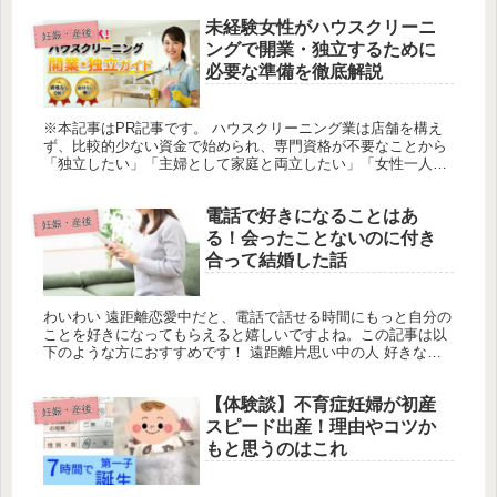
未経験女性がハウスクリーニ
妊娠・産後
ングで開業・独立するために
必要な準備を徹底解説
※本記事はPR記事です。 ハウスクリーニング業は店舗を構え
ず、比較的少ない資金で始められ、専門資格が不要なことから
「独立したい」「主婦として家庭と両立したい」「女性一人で
も開業できる仕事を探している」といった人々に注目されてい
ます。 一方で...
電話で好きになることはあ
妊娠・産後
る！会ったことないのに付き
合って結婚した話
わいわい 遠距離恋愛中だと、電話で話せる時間にもっと自分の
ことを好きになってもらえると嬉しいですよね。この記事は以
下のような方におすすめです！ 遠距離片思い中の人 好きな人
と会えない時間にも何かアピールしたい人 好きな人と電話で何
を話したら...
【体験談】不育症妊婦が初産
妊娠・産後
スピード出産！理由やコツか
もと思うのはこれ