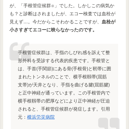
が、「手根管症候群
」でした。しかしこの病気か
※
も？と診断はされましたが、エコー検査では血栓が
見えず…。今だからこそわかることですが、
血栓が
小さすぎてエコーに映らなかったのです。
手根管症候群は、手指のしびれ感を訴えて整
形外科を受診する代表的疾患です。手根管と
は、手首(手関節)にある骨(手根骨)と靭帯に囲
まれたトンネルのことで、横手根靱帯(屈筋
支帯)が天井となり、手指を曲げる腱(屈筋腱)
と正中神経が通っています。この手根管内で
横手根靱帯の肥厚などにより正中神経が圧迫
されると、手根管症候群が発症します。引用
元：
横浜労災病院