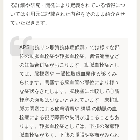
る詳細や研究・開発により定義されている情報につ
いては引用元に記載された内容をそのまま紹介させ
ていただきます。
APS（抗リン脂質抗体症候群）では様々な部
位の動脈血栓症や静脈血栓症、習慣流産など
の妊娠合併症がおこります。動脈血栓症とし
ては、脳梗塞や 一過性脳虚血発作 が多くみ
られます。閉塞する脳血管の部位により様々
な症状をきたします。脳梗塞に比較して心筋
梗塞の頻度は少ないとされています。末梢動
脈の閉塞による皮膚潰瘍や 網膜 の動脈の血
栓症による視野障害や失明が起こることもあ
ります。静脈血栓症としては、下肢の深部静
脈血栓症が多く、下肢の腫脹や疼痛がみられ