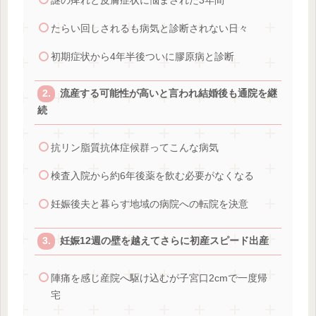
謎の痺れと皮膚症状に悩まされた3年間
たらい回しされるも病気と診断されない日々
初期症状から4年半後ついに膠原病と診断
流産する可能性が高いと言われ結婚後も通院を継
続
抗リン脂質抗体症候群ってこんな病気
検査入院から約6年後薬を飲む必要がなくなる
妊娠後夫と暮らす地域の病院への転院を決意
妊娠12週の壁を越えてさらに初産スピード出産
陣痛を感じ産院へ駆け込むが子宮口2cmで一度帰
宅